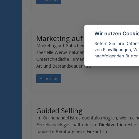
Wir nutzen Cooki
Marketing auf Gutscheinportal
Sofern Sie Ihre Daten
Marketing auf Gutscheinportalen (Couponing) ist e
von Einwilligungen, Wid
spezielle Werbemaßnahme im Online-Marketing.
nachfolgenden Button
Unterschiedliche Firmen bieten unabhängig von Gr
Art und Bestandsdauer ihre
Mehr Infos
Guided Selling
Im Onlinehandel ist es ebenfalls möglich, wie in ei
Einzelhandelsgeschäft oder im Direktvertrieb Hilfe 
fundierte Beratung beim Einkauf zu