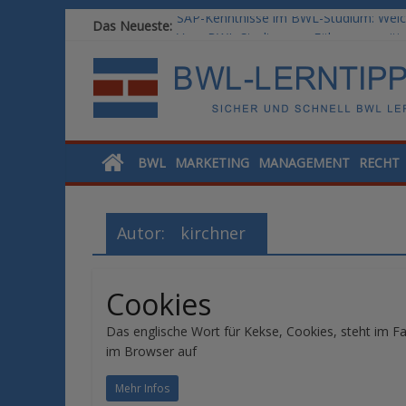
Das Neueste:
Vom BWL-Studium zur Führungsposition
Rechnungswesen im BWL-Studium: Digit
KI-Kompetenz im BWL-Studium: Contro
Methoden der Personalentwicklung: Ble
SAP-Kenntnisse im BWL-Studium: Welc
BWL
MARKETING
MANAGEMENT
RECHT
Autor:
kirchner
Cookies
Das englische Wort für Kekse, Cookies, steht im Fa
im Browser auf
Mehr Infos