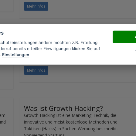
Mehr Infos
es
en
Header Bidding
schutzeinstellungen ändern möchten z.B. Erteilung
ine
Die Bezeichnung Header Bidding kommt im digitalen
erruf bereits erteilter Einwilligungen klicken Sie auf
Marketing vor und steht für eine Mechanik des
.
Einstellungen
öße,
automatischen Handels. Grundsätzlich geht es
Mehr Infos
Was ist Growth Hacking?
nem
Growth Hacking ist eine Marketing-Technik, die
und
innovative und meist kostenlose Methoden und
Taktiken (Hacks) in Sachen Werbung beschreibt.
Vorwiegend Startups