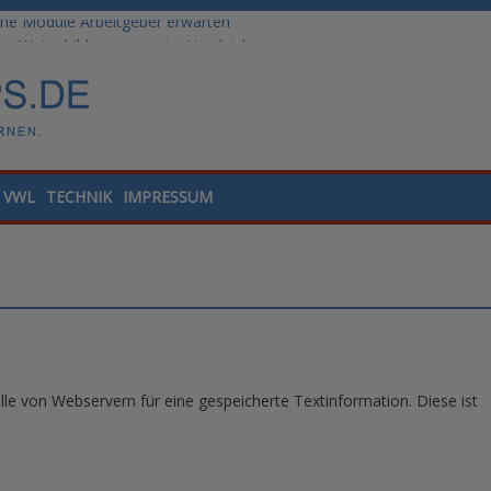
: Weiterbildungswege im Vergleich
ale Tools für die Finanzbuchhaltung
lling und Datenanalyse verstehen
nded Learning versus klassische Präsenzschulung im Vergleich
he Module Arbeitgeber erwarten
VWL
TECHNIK
IMPRESSUM
lle von Webservern für eine gespeicherte Textinformation. Diese ist