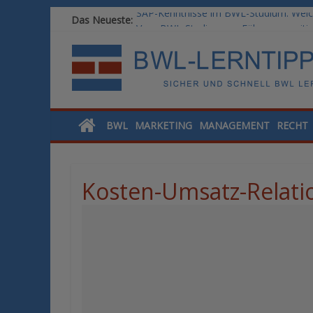
SAP-Kenntnisse im BWL-Studium: Welc
Das Neueste:
Vom BWL-Studium zur Führungsposition
Rechnungswesen im BWL-Studium: Digit
KI-Kompetenz im BWL-Studium: Contro
Methoden der Personalentwicklung: Ble
BWL
MARKETING
MANAGEMENT
RECHT
Kosten-Umsatz-Relati