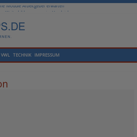
he Module Arbeitgeber erwarten
: Weiterbildungswege im Vergleich
ale Tools für die Finanzbuchhaltung
lling und Datenanalyse verstehen
nded Learning versus klassische Präsenzschulung im Vergleich
VWL
TECHNIK
IMPRESSUM
on