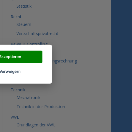
Statistik
Recht
Steuern
Wirtschaftsprivatrecht
Rewe & Controlling
Controlling
Akzeptieren
Kosten- und Leistungsrechnung
Rechnungswesen
Verweigern
Sozialwissenschaften
Technik
Mechatronik
Technik in der Produktion
VWL
Grundlagen der VWL