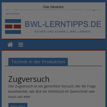
Das Neueste:
SAP-Kenntnisse im BWL-Studium: Welche Module Arbeitgeber
erwarten
Vom BWL-Studium zur Führungsposition: Weiterbildungswege
im Vergleich
Rechnungswesen im BWL-Studium: Digitale Tools für die
Finanzbuchhaltung
KI-Kompetenz im BWL-Studium: Controlling und
Datenanalyse verstehen
Methoden der Personalentwicklung: Blended Learning versus
klassische Präsenzschulung im Vergleich
Technik in der Produktion
Zugversuch
Der Zugversuch ist ein genormter Versuch, der die Frage
beantwortet, wie dick ein Werkstück im Querschnitt sein
muss um eine
Mehr Infos