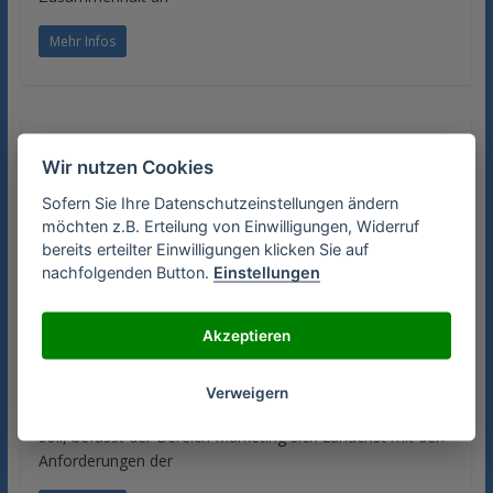
Mehr Infos
Das Pflichtenheft
Wir nutzen Cookies
Sobald das Lastenheft eingegangen ist erfolgt die
Sofern Sie Ihre Datenschutzeinstellungen ändern
technische Umsetzung mit Hilfe des Pflichtenhefts. Das
möchten z.B. Erteilung von Einwilligungen, Widerruf
Pflichtenheft ist dementsprechend die „Antwort“ der
bereits erteilter Einwilligungen klicken Sie auf
nachfolgenden Button.
Einstellungen
Mehr Infos
Akzeptieren
Das Lastenheft
Verweigern
Wenn ein neues Produkt auf den Markt gebracht werden
soll, befasst der Bereich Marketing sich zunächst mit den
Anforderungen der