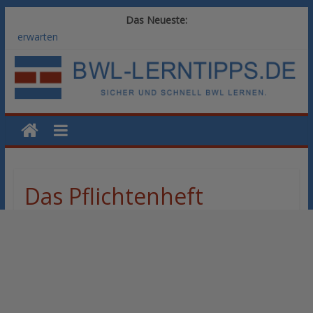
Das Neueste:
Vom BWL-Studium zur Führungsposition: Weiterbildungswege
im Vergleich
Rechnungswesen im BWL-Studium: Digitale Tools für die
Finanzbuchhaltung
KI-Kompetenz im BWL-Studium: Controlling und
Datenanalyse verstehen
Methoden der Personalentwicklung: Blended Learning versus
klassische Präsenzschulung im Vergleich
SAP-Kenntnisse im BWL-Studium: Welche Module Arbeitgeber
erwarten
Das Pflichtenheft