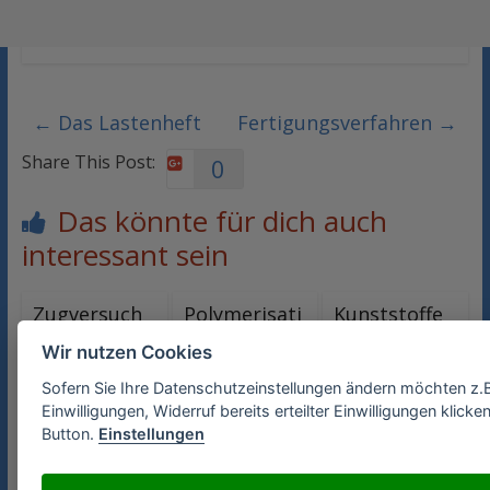
←
Das Lastenheft
Fertigungsverfahren
→
Share This Post:
0
Das könnte für dich auch
interessant sein
Zugversuch
Polymerisati
Kunststoffe
on
Wir nutzen Cookies
Sofern Sie Ihre Datenschutzeinstellungen ändern möchten z.B
Schnell zum passenden Artikel
Einwilligungen, Widerruf bereits erteilter Einwilligungen klick
Button.
Einstellungen