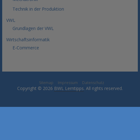
Technik in der Produktion
VWL
Grundlagen der VWL
Wirtschaftsinformatik
E-Commerce
Sitemap
Impressum
Datenschutz
Copyright © 2026
BWL Lerntipps
. All rights reserved.