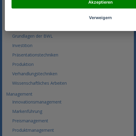
Akzeptieren
BWL
Absatz
Verweigern
Finanzierung
Grundlagen der BWL
Investition
Präsentationstechniken
Produktion
Verhandlungstechniken
Wissenschaftliches Arbeiten
Management
Innovationsmanagement
Markenführung
Preismanagement
Produktmanagement