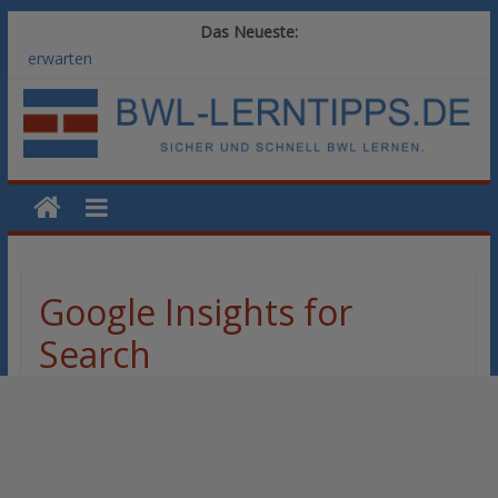
Das Neueste:
Vom BWL-Studium zur Führungsposition: Weiterbildungswege
im Vergleich
Rechnungswesen im BWL-Studium: Digitale Tools für die
Finanzbuchhaltung
KI-Kompetenz im BWL-Studium: Controlling und
Datenanalyse verstehen
Methoden der Personalentwicklung: Blended Learning versus
klassische Präsenzschulung im Vergleich
SAP-Kenntnisse im BWL-Studium: Welche Module Arbeitgeber
erwarten
Google Insights for
Search