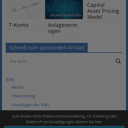
Capital
Asset Pricing
Model
T-Konto
Anlageverm
ögen
Schnell zum passenden Artikel
BWL
Absatz
Finanzierung
Grundlagen der BWL
Investition
Zum Ändern Ihrer Datenschutzeinstellung, z.B. Erteilung oder
Widerruf von Einwilligungen, klicken Sie hier:
Präsentationstechniken