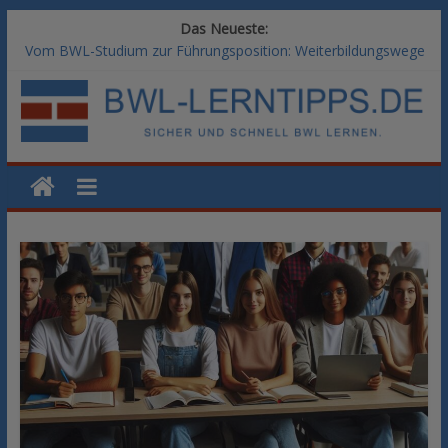
Das Neueste:
Vom BWL-Studium zur Führungsposition: Weiterbildungswege
im Vergleich
Rechnungswesen im BWL-Studium: Digitale Tools für die
Finanzbuchhaltung
KI-Kompetenz im BWL-Studium: Controlling und
Datenanalyse verstehen
Methoden der Personalentwicklung: Blended Learning versus
klassische Präsenzschulung im Vergleich
SAP-Kenntnisse im BWL-Studium: Welche Module Arbeitgeber
erwarten