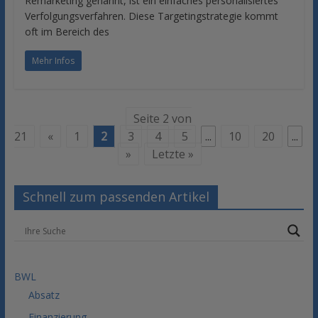
Remarketing genannt, ist ein einfaches personalisiertes
Verfolgungsverfahren. Diese Targetingstrategie kommt
oft im Bereich des
Mehr Infos
Seite 2 von
21
«
1
2
3
4
5
...
10
20
...
»
Letzte »
Schnell zum passenden Artikel
BWL
Absatz
Finanzierung