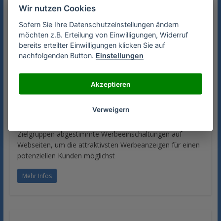
Ein Webbrowser oder Browser ist ein spezielles
Wir nutzen Cookies
Computerprogramm (Software), das die grafische
Sofern Sie Ihre Datenschutzeinstellungen ändern
Darstellung von Websites im Internet, aber auch von
möchten z.B. Erteilung von Einwilligungen, Widerruf
bereits erteilter Einwilligungen klicken Sie auf
Mehr Infos
nachfolgenden Button.
Einstellungen
Akzeptieren
Targeting Möglichkeiten in der
Online Werbung
Verweigern
Der Begriff Targeting bezeichnet auf bestimmte
Zielgruppen abgestimmte Werbeeinschaltungen auf
Webseiten, um die attraktivsten Werbeanzeigen für einen
potenziellen Kunden möglichst
Mehr Infos