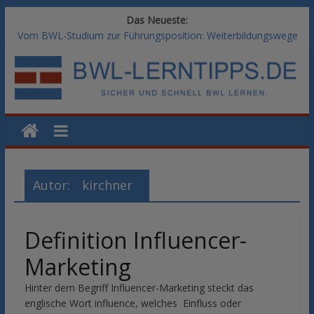
Das Neueste:
Vom BWL-Studium zur Führungsposition: Weiterbildungswege
im Vergleich
Rechnungswesen im BWL-Studium: Digitale Tools für die
Finanzbuchhaltung
KI-Kompetenz im BWL-Studium: Controlling und
Datenanalyse verstehen
Methoden der Personalentwicklung: Blended Learning versus
klassische Präsenzschulung im Vergleich
SAP-Kenntnisse im BWL-Studium: Welche Module Arbeitgeber
erwarten
Autor:
kirchner
Definition Influencer-
Marketing
Hinter dem Begriff Influencer-Marketing steckt das
englische Wort influence, welches Einfluss oder