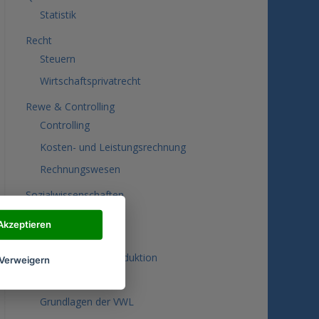
Statistik
Recht
Steuern
Wirtschaftsprivatrecht
Rewe & Controlling
Controlling
Kosten- und Leistungsrechnung
Rechnungswesen
Sozialwissenschaften
Technik
Akzeptieren
Mechatronik
Technik in der Produktion
Verweigern
VWL
Grundlagen der VWL