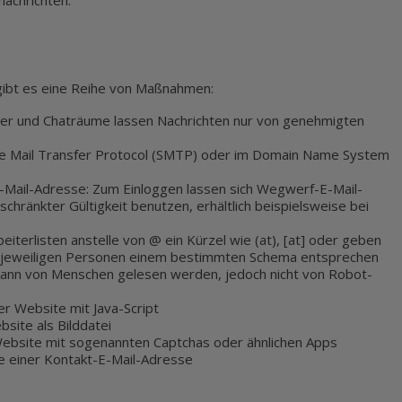
achrichten.
gibt es eine Reihe von Maßnahmen:
ger und Chaträume lassen Nachrichten nur von genehmigten
ple Mail Transfer Protocol (SMTP) oder im Domain Name System
-Mail-Adresse: Zum Einloggen lassen sich Wegwerf-E-Mail-
schränkter Gültigkeit benutzen, erhältlich beispielsweise bei
iterlisten anstelle von @ ein Kürzel wie (at), [at] oder geben
r jeweiligen Personen einem bestimmten Schema entsprechen
nn von Menschen gelesen werden, jedoch nicht von Robot-
er Website mit Java-Script
site als Bilddatei
Website mit sogenannten Captchas oder ähnlichen Apps
e einer Kontakt-E-Mail-Adresse