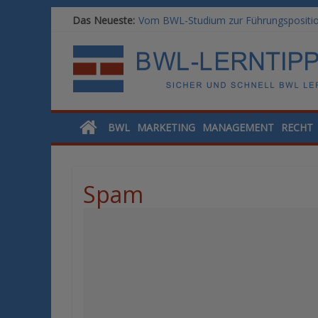
Das Neueste:
Vom BWL-Studium zur Führungsposition
Rechnungswesen im BWL-Studium: Digit
KI-Kompetenz im BWL-Studium: Contro
Methoden der Personalentwicklung: Ble
SAP-Kenntnisse im BWL-Studium: Welc
BWL
MARKETING
MANAGEMENT
RECHT
Spam