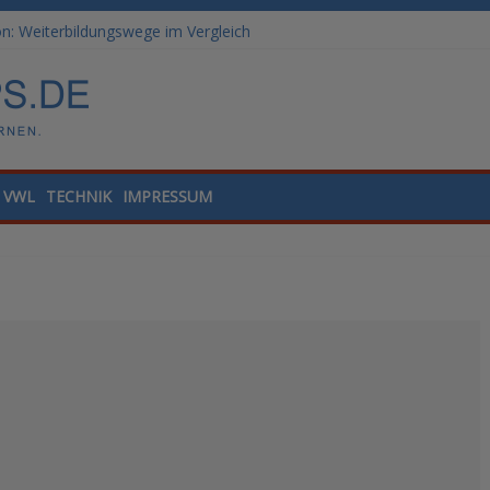
: Weiterbildungswege im Vergleich
ale Tools für die Finanzbuchhaltung
lling und Datenanalyse verstehen
nded Learning versus klassische Präsenzschulung im Vergleich
he Module Arbeitgeber erwarten
VWL
TECHNIK
IMPRESSUM