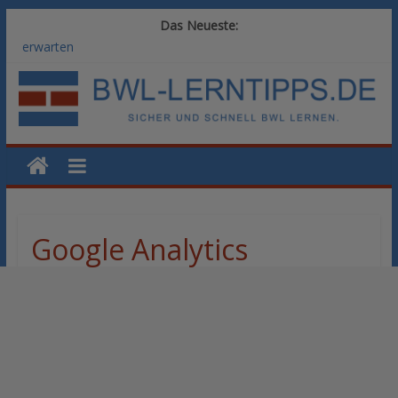
Das Neueste:
Vom BWL-Studium zur Führungsposition: Weiterbildungswege
im Vergleich
Rechnungswesen im BWL-Studium: Digitale Tools für die
Finanzbuchhaltung
KI-Kompetenz im BWL-Studium: Controlling und
Datenanalyse verstehen
Methoden der Personalentwicklung: Blended Learning versus
klassische Präsenzschulung im Vergleich
SAP-Kenntnisse im BWL-Studium: Welche Module Arbeitgeber
erwarten
Google Analytics