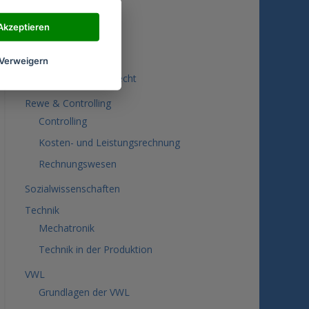
Statistik
Akzeptieren
Recht
Steuern
Verweigern
Wirtschaftsprivatrecht
Rewe & Controlling
Controlling
Kosten- und Leistungsrechnung
Rechnungswesen
Sozialwissenschaften
Technik
Mechatronik
Technik in der Produktion
VWL
Grundlagen der VWL