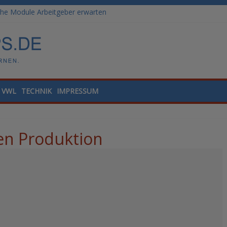
he Module Arbeitgeber erwarten
: Weiterbildungswege im Vergleich
ale Tools für die Finanzbuchhaltung
lling und Datenanalyse verstehen
nded Learning versus klassische Präsenzschulung im Vergleich
VWL
TECHNIK
IMPRESSUM
hen Produktion