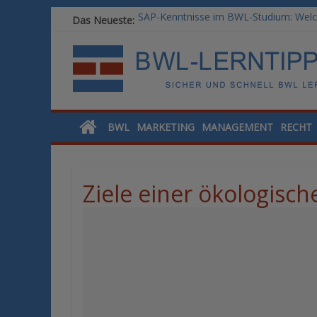
SAP-Kenntnisse im BWL-Studium: Welc
Das Neueste:
Vom BWL-Studium zur Führungsposition
Rechnungswesen im BWL-Studium: Digit
KI-Kompetenz im BWL-Studium: Contro
Methoden der Personalentwicklung: Ble
BWL
MARKETING
MANAGEMENT
RECHT
Ziele einer ökologisc