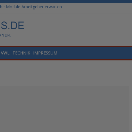
he Module Arbeitgeber erwarten
: Weiterbildungswege im Vergleich
ale Tools für die Finanzbuchhaltung
lling und Datenanalyse verstehen
nded Learning versus klassische Präsenzschulung im Vergleich
VWL
TECHNIK
IMPRESSUM