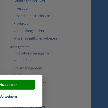
Grundlagen der BWL
Investition
Präsentationstechniken
Produktion
Verhandlungstechniken
Wissenschaftliches Arbeiten
Management
Innovationsmanagement
Markenführung
Preismanagement
Produktmanagement
Projektmanagement
Akzeptieren
Marketing
Verweigern
Distributionspolitik
Quantitative Methoden