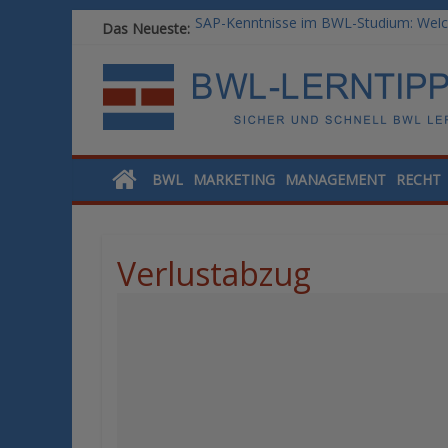
SAP-Kenntnisse im BWL-Studium: Welc
Das Neueste:
Vom BWL-Studium zur Führungsposition
Rechnungswesen im BWL-Studium: Digit
KI-Kompetenz im BWL-Studium: Contro
Methoden der Personalentwicklung: Ble
BWL
MARKETING
MANAGEMENT
RECHT
Verlustabzug