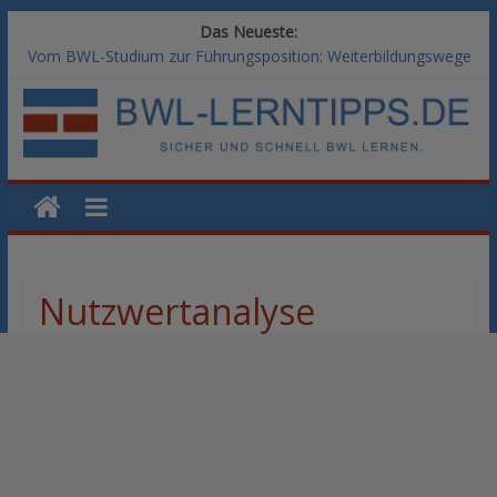
Das Neueste:
Vom BWL-Studium zur Führungsposition: Weiterbildungswege
im Vergleich
Rechnungswesen im BWL-Studium: Digitale Tools für die
Finanzbuchhaltung
KI-Kompetenz im BWL-Studium: Controlling und
Datenanalyse verstehen
Methoden der Personalentwicklung: Blended Learning versus
klassische Präsenzschulung im Vergleich
SAP-Kenntnisse im BWL-Studium: Welche Module Arbeitgeber
erwarten
Nutzwertanalyse