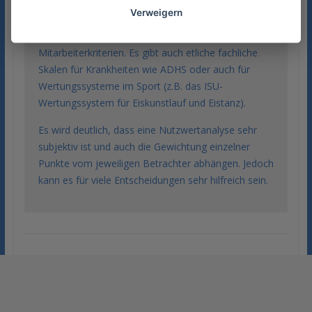
kann dies zum Beispiel zur Erleichterung der
Verweigern
Entscheidungsfindung benutzen bei der
Wohnungslage, Studienfachwahl,
Mitarbeiterkriterien. Es gibt auch etliche fachliche
Skalen für Krankheiten wie ADHS oder auch für
Wertungssysteme im Sport (z.B. das ISU-
Wertungssystem für Eiskunstlauf und Eistanz).
Es wird deutlich, dass eine Nutzwertanalyse sehr
subjektiv ist und auch die Gewichtung einzelner
Punkte vom jeweiligen Betrachter abhängen. Jedoch
kann es für viele Entscheidungen sehr hilfreich sein.