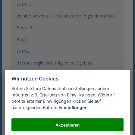
Wien: 3
Jennifer bewertet die Urlaubsorte folgendermaßen:
Berlin: 3
Prag:1
Wien:2
Hieraus ergibt sich folgendes Ergebnis:
Berlin: 8/3= 2,2
Wir nutzen Cookies
Prag: 11/3= 3, 2
Sofern Sie Ihre Datenschutzeinstellungen ändern
möchten z.B. Erteilung von Einwilligungen, Widerruf
Wien: 6/3= 2
bereits erteilter Einwilligungen klicken Sie auf
nachfolgenden Button.
Einstellungen
Somit liegt Wien vorne.
Mithilfe einer Nutzwertanalyse lassen sich so
Akzeptieren
verschiedenste Entscheidungen erleichtern. Man