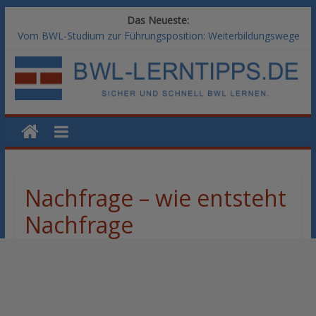
Das Neueste:
Vom BWL-Studium zur Führungsposition: Weiterbildungswege
im Vergleich
Rechnungswesen im BWL-Studium: Digitale Tools für die
Finanzbuchhaltung
KI-Kompetenz im BWL-Studium: Controlling und
Datenanalyse verstehen
Methoden der Personalentwicklung: Blended Learning versus
klassische Präsenzschulung im Vergleich
SAP-Kenntnisse im BWL-Studium: Welche Module Arbeitgeber
erwarten
Nachfrage – wie entsteht
Nachfrage