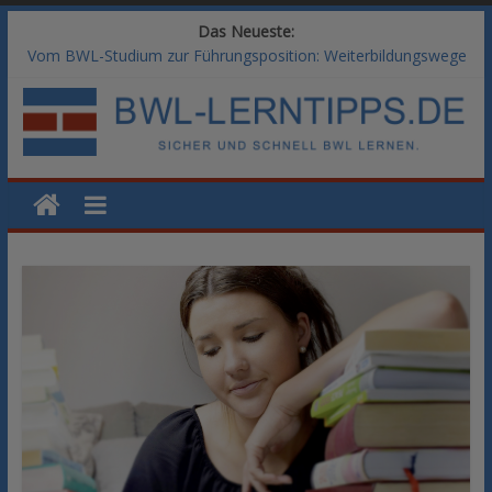
Das Neueste:
Vom BWL-Studium zur Führungsposition: Weiterbildungswege
im Vergleich
Rechnungswesen im BWL-Studium: Digitale Tools für die
Finanzbuchhaltung
KI-Kompetenz im BWL-Studium: Controlling und
Datenanalyse verstehen
Methoden der Personalentwicklung: Blended Learning versus
klassische Präsenzschulung im Vergleich
SAP-Kenntnisse im BWL-Studium: Welche Module Arbeitgeber
erwarten