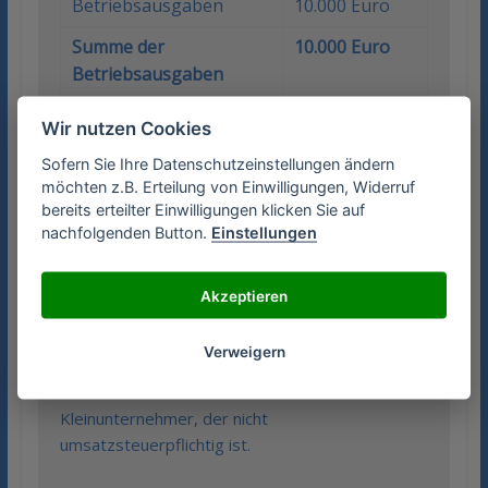
Betriebsausgaben
10.000 Euro
Summe der
10.000 Euro
Betriebsausgaben
Betriebsergebnis
86.390 Euro
Wir nutzen Cookies
Sofern Sie Ihre Datenschutzeinstellungen ändern
Der Abzug der Vorsteuer ist zu beachten.
möchten z.B. Erteilung von Einwilligungen, Widerruf
bereits erteilter Einwilligungen klicken Sie auf
Der Überschuss über die Betriebsausgaben
nachfolgenden Button.
Einstellungen
muss nach der Gewinnermittlung im Rahmen der
Einkünfte aus selbstständiger Arbeit in der
Einkommensteuererklärung angegeben werden.
Akzeptieren
Die Umsatzsteuererklärung ist regelmäßig an
Verweigern
das Finanzamt zu übermitteln, es sei denn, es
handelt sich bei dem Unternehmer um einen
Kleinunternehmer, der nicht
umsatzsteuerpflichtig ist.