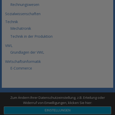
Rechnungswesen
Sozialwissenschaften
Technik
Mechatronik
Technik in der Produktion
VWL
Grundlagen der VWL
Wirtschaftsinformatik
E-Commerce
Sitemap
Impressum
Datenschutz
Zum Ändern Ihrer Datenschutzeinstellung, z.B. Erteilung oder
Copyright © 2026
BWL Lerntipps
. All rights reserved.
Widerruf von Einwilligungen, klicken Sie hier:
EINSTELLUNGEN