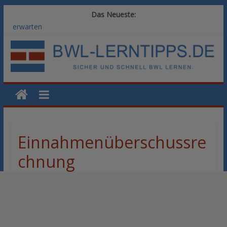
Das Neueste:
Vom BWL-Studium zur Führungsposition: Weiterbildungswege
im Vergleich
Rechnungswesen im BWL-Studium: Digitale Tools für die
Finanzbuchhaltung
KI-Kompetenz im BWL-Studium: Controlling und
Datenanalyse verstehen
Methoden der Personalentwicklung: Blended Learning versus
klassische Präsenzschulung im Vergleich
SAP-Kenntnisse im BWL-Studium: Welche Module Arbeitgeber
erwarten
Einnahmenüberschussre
chnung