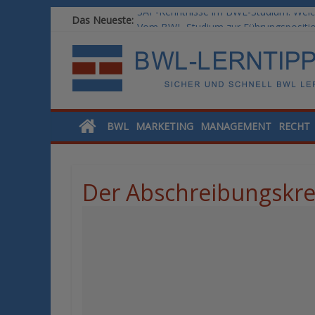
SAP-Kenntnisse im BWL-Studium: Welc
Das Neueste:
Vom BWL-Studium zur Führungsposition
Rechnungswesen im BWL-Studium: Digit
KI-Kompetenz im BWL-Studium: Contro
Methoden der Personalentwicklung: Ble
BWL
MARKETING
MANAGEMENT
RECHT
Der Abschreibungskre