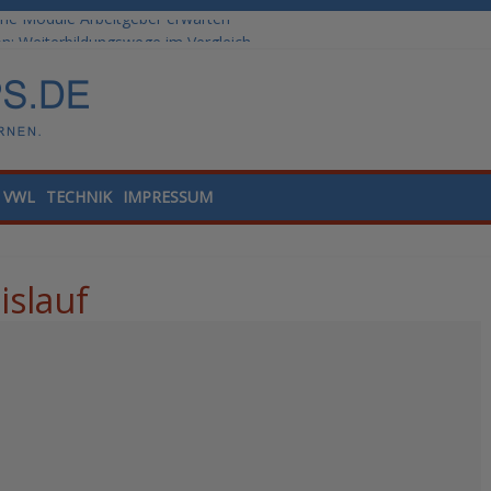
he Module Arbeitgeber erwarten
: Weiterbildungswege im Vergleich
ale Tools für die Finanzbuchhaltung
lling und Datenanalyse verstehen
nded Learning versus klassische Präsenzschulung im Vergleich
VWL
TECHNIK
IMPRESSUM
islauf