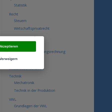
Statistik
Recht
Steuern
Wirtschaftsprivatrecht
Rewe & Controlling
Controlling
Akzeptieren
Kosten- und Leistungsrechnung
Verweigern
Rechnungswesen
Sozialwissenschaften
Technik
Mechatronik
Technik in der Produktion
VWL
Grundlagen der VWL