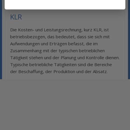
Maschinen werden einfach ausgetauscht.
KLR
Die Kosten- und Leistungsrechnung, kurz KLR, ist
betriebsbezogen, das bedeutet, dass sie sich mit
Aufwendungen und Erträgen befasst, die im
Zusammenhang mit der typischen betrieblichen
Tätigkeit stehen und der Planung und Kontrolle dienen.
Typische betriebliche Tätigkeiten sind die Bereiche
der Beschaffung, der Produktion und der Absatz.