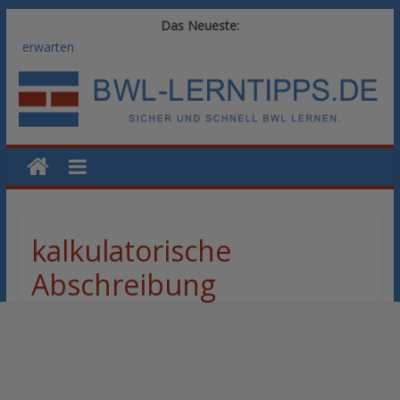
Das Neueste:
Vom BWL-Studium zur Führungsposition: Weiterbildungswege
im Vergleich
Rechnungswesen im BWL-Studium: Digitale Tools für die
Finanzbuchhaltung
KI-Kompetenz im BWL-Studium: Controlling und
Datenanalyse verstehen
Methoden der Personalentwicklung: Blended Learning versus
klassische Präsenzschulung im Vergleich
SAP-Kenntnisse im BWL-Studium: Welche Module Arbeitgeber
erwarten
kalkulatorische
Abschreibung