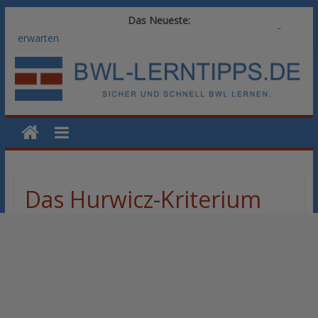
Das Neueste:
Vom BWL-Studium zur Führungsposition: Weiterbildungswege
im Vergleich
Rechnungswesen im BWL-Studium: Digitale Tools für die
Finanzbuchhaltung
KI-Kompetenz im BWL-Studium: Controlling und
Datenanalyse verstehen
Methoden der Personalentwicklung: Blended Learning versus
klassische Präsenzschulung im Vergleich
SAP-Kenntnisse im BWL-Studium: Welche Module Arbeitgeber
erwarten
Das Hurwicz-Kriterium