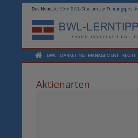
Das Neueste:
Vom BWL-Studium zur Führungsposition
Rechnungswesen im BWL-Studium: Digit
KI-Kompetenz im BWL-Studium: Contro
Methoden der Personalentwicklung: Ble
SAP-Kenntnisse im BWL-Studium: Welc
BWL
MARKETING
MANAGEMENT
RECHT
Aktienarten