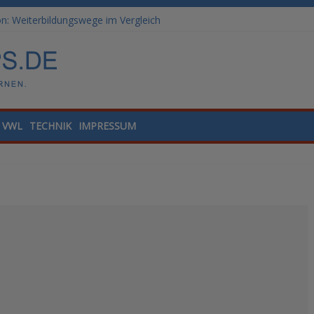
: Weiterbildungswege im Vergleich
ale Tools für die Finanzbuchhaltung
lling und Datenanalyse verstehen
nded Learning versus klassische Präsenzschulung im Vergleich
he Module Arbeitgeber erwarten
VWL
TECHNIK
IMPRESSUM