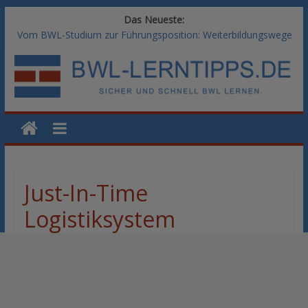
Das Neueste:
Vom BWL-Studium zur Führungsposition: Weiterbildungswege
im Vergleich
Rechnungswesen im BWL-Studium: Digitale Tools für die
Finanzbuchhaltung
KI-Kompetenz im BWL-Studium: Controlling und
Datenanalyse verstehen
Methoden der Personalentwicklung: Blended Learning versus
klassische Präsenzschulung im Vergleich
SAP-Kenntnisse im BWL-Studium: Welche Module Arbeitgeber
erwarten
Just-In-Time
Logistiksystem