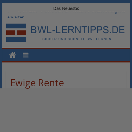
Das Neueste:
SAP-Kenntnisse im BWL-Studium: Welche Module Arbeitgeber
erwarten
Vom BWL-Studium zur Führungsposition: Weiterbildungswege
im Vergleich
Rechnungswesen im BWL-Studium: Digitale Tools für die
Finanzbuchhaltung
KI-Kompetenz im BWL-Studium: Controlling und
Datenanalyse verstehen
Methoden der Personalentwicklung: Blended Learning versus
klassische Präsenzschulung im Vergleich
Ewige Rente