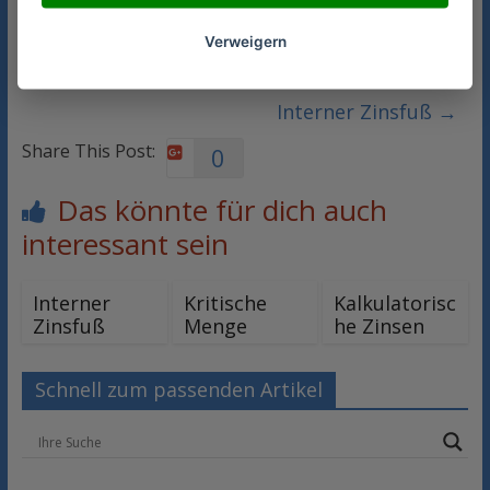
Verweigern
←
Eigenkapital und Fremdkapital
Interner Zinsfuß
→
Share This Post:
0
Das könnte für dich auch
interessant sein
Interner
Kritische
Kalkulatorisc
Zinsfuß
Menge
he Zinsen
Schnell zum passenden Artikel