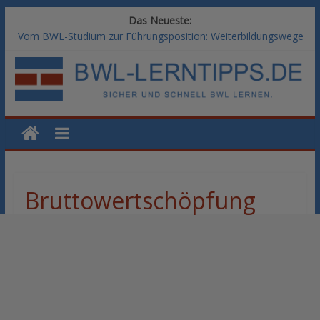
Das Neueste:
Vom BWL-Studium zur Führungsposition: Weiterbildungswege
im Vergleich
Rechnungswesen im BWL-Studium: Digitale Tools für die
Finanzbuchhaltung
KI-Kompetenz im BWL-Studium: Controlling und
Datenanalyse verstehen
Methoden der Personalentwicklung: Blended Learning versus
klassische Präsenzschulung im Vergleich
SAP-Kenntnisse im BWL-Studium: Welche Module Arbeitgeber
erwarten
Bruttowertschöpfung