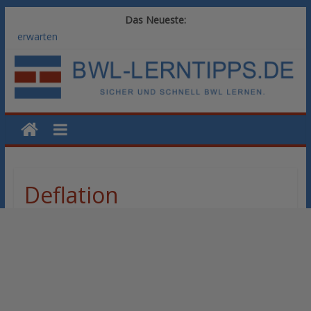
Das Neueste:
Vom BWL-Studium zur Führungsposition: Weiterbildungswege
im Vergleich
Rechnungswesen im BWL-Studium: Digitale Tools für die
Finanzbuchhaltung
KI-Kompetenz im BWL-Studium: Controlling und
Datenanalyse verstehen
Methoden der Personalentwicklung: Blended Learning versus
klassische Präsenzschulung im Vergleich
SAP-Kenntnisse im BWL-Studium: Welche Module Arbeitgeber
erwarten
Deflation