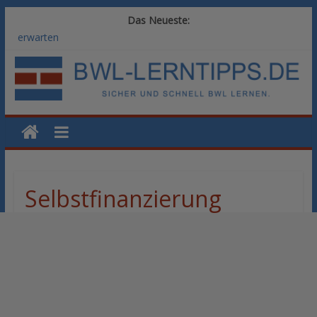
Das Neueste:
Vom BWL-Studium zur Führungsposition: Weiterbildungswege
im Vergleich
Rechnungswesen im BWL-Studium: Digitale Tools für die
Finanzbuchhaltung
KI-Kompetenz im BWL-Studium: Controlling und
Datenanalyse verstehen
Methoden der Personalentwicklung: Blended Learning versus
klassische Präsenzschulung im Vergleich
SAP-Kenntnisse im BWL-Studium: Welche Module Arbeitgeber
erwarten
Selbstfinanzierung