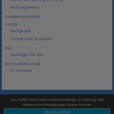
Rechnungswesen
Sozialwissenschaften
Technik
Mechatronik
Technik in der Produktion
VWL
Grundlagen der VWL
Wirtschaftsinformatik
E-Commerce
Sitemap
Impressum
Datenschutz
Zum Ändern Ihrer Datenschutzeinstellung, z.B. Erteilung oder
Copyright © 2026
BWL Lerntipps
. All rights reserved.
Widerruf von Einwilligungen, klicken Sie hier:
EINSTELLUNGEN