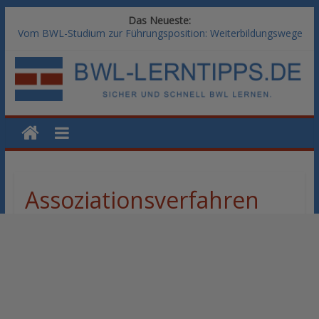
Das Neueste:
Vom BWL-Studium zur Führungsposition: Weiterbildungswege
im Vergleich
Rechnungswesen im BWL-Studium: Digitale Tools für die
Finanzbuchhaltung
KI-Kompetenz im BWL-Studium: Controlling und
Datenanalyse verstehen
Methoden der Personalentwicklung: Blended Learning versus
klassische Präsenzschulung im Vergleich
SAP-Kenntnisse im BWL-Studium: Welche Module Arbeitgeber
erwarten
Assoziationsverfahren