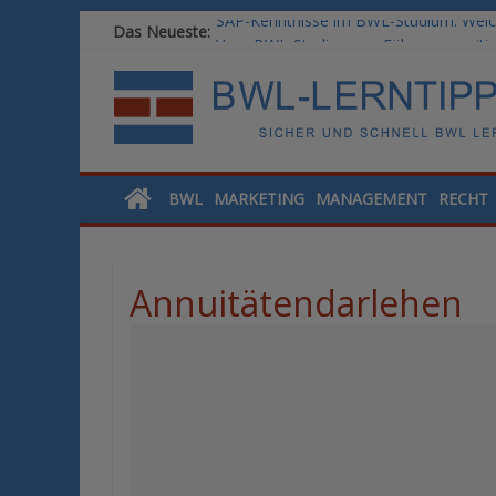
SAP-Kenntnisse im BWL-Studium: Welc
Das Neueste:
Vom BWL-Studium zur Führungsposition
Rechnungswesen im BWL-Studium: Digit
KI-Kompetenz im BWL-Studium: Contro
Methoden der Personalentwicklung: Ble
BWL
MARKETING
MANAGEMENT
RECHT
Annuitätendarlehen