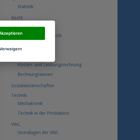
Statistik
Recht
Steuern
Akzeptieren
Wirtschaftsprivatrecht
Rewe & Controlling
Verweigern
Controlling
Kosten- und Leistungsrechnung
Rechnungswesen
Sozialwissenschaften
Technik
Mechatronik
Technik in der Produktion
VWL
Grundlagen der VWL