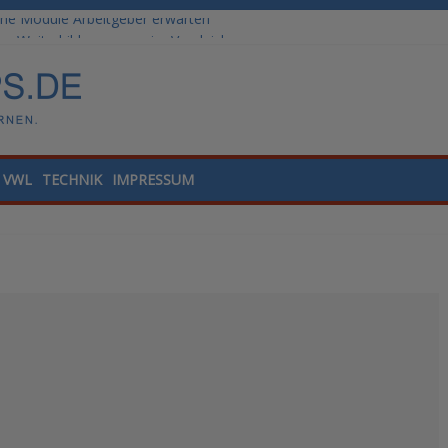
he Module Arbeitgeber erwarten
: Weiterbildungswege im Vergleich
ale Tools für die Finanzbuchhaltung
lling und Datenanalyse verstehen
nded Learning versus klassische Präsenzschulung im Vergleich
VWL
TECHNIK
IMPRESSUM