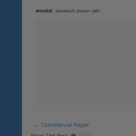
Annuität
: lateinisch annus= Jahr
←
Commercial Paper
Share This Post: