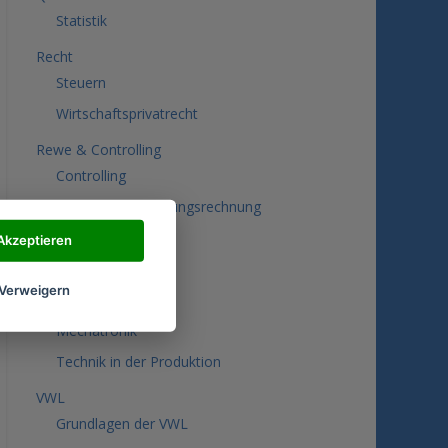
Statistik
Recht
Steuern
Wirtschaftsprivatrecht
Rewe & Controlling
Controlling
Kosten- und Leistungsrechnung
Rechnungswesen
Akzeptieren
Sozialwissenschaften
Verweigern
Technik
Mechatronik
Technik in der Produktion
VWL
Grundlagen der VWL