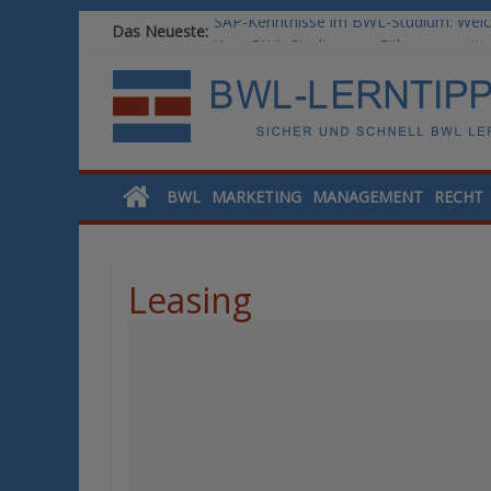
SAP-Kenntnisse im BWL-Studium: Welc
Das Neueste:
Vom BWL-Studium zur Führungsposition
Rechnungswesen im BWL-Studium: Digit
KI-Kompetenz im BWL-Studium: Contro
Methoden der Personalentwicklung: Ble
BWL
MARKETING
MANAGEMENT
RECHT
Leasing