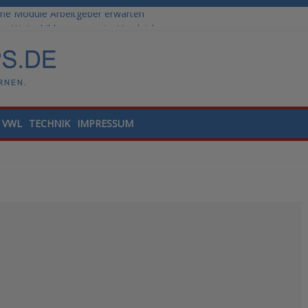
he Module Arbeitgeber erwarten
: Weiterbildungswege im Vergleich
ale Tools für die Finanzbuchhaltung
lling und Datenanalyse verstehen
nded Learning versus klassische Präsenzschulung im Vergleich
VWL
TECHNIK
IMPRESSUM