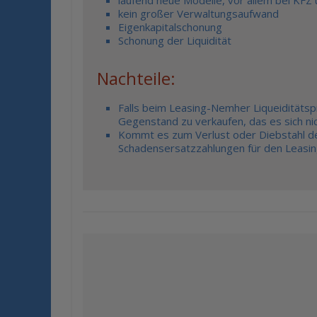
laufend neue Modelle, vor allem bei KF
kein großer Verwaltungsaufwand
Eigenkapitalschonung
Schonung der Liquidität
Nachteile:
Falls beim Leasing-Nemher Liqueiditätspr
Gegenstand zu verkaufen, das es sich ni
Kommt es zum Verlust oder Diebstahl d
Schadensersatzzahlungen für den Leasi