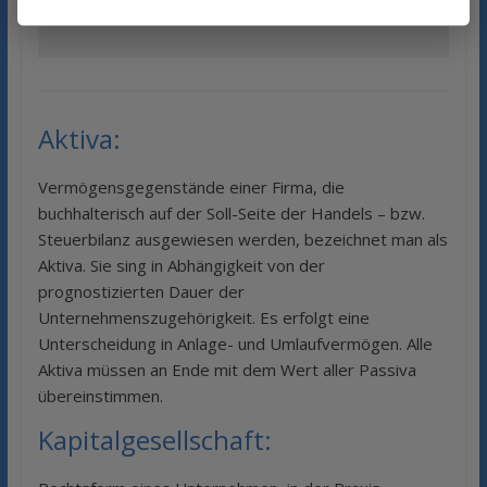
als bei der klassischen Eigenkapitalfinanzierung.
Aktiva:
Vermögensgegenstände einer Firma, die
buchhalterisch auf der Soll-Seite der Handels – bzw.
Steuerbilanz ausgewiesen werden, bezeichnet man als
Aktiva. Sie sing in Abhängigkeit von der
prognostizierten Dauer der
Unternehmenszugehörigkeit. Es erfolgt eine
Unterscheidung in Anlage- und Umlaufvermögen. Alle
Aktiva müssen an Ende mit dem Wert aller Passiva
übereinstimmen.
Kapitalgesellschaft: