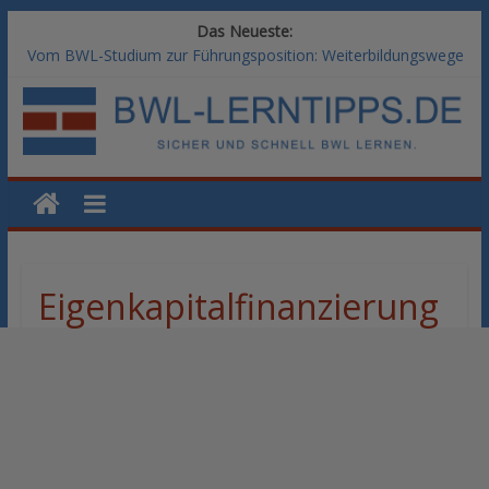
Das Neueste:
Vom BWL-Studium zur Führungsposition: Weiterbildungswege
im Vergleich
Rechnungswesen im BWL-Studium: Digitale Tools für die
Finanzbuchhaltung
KI-Kompetenz im BWL-Studium: Controlling und
Datenanalyse verstehen
Methoden der Personalentwicklung: Blended Learning versus
klassische Präsenzschulung im Vergleich
SAP-Kenntnisse im BWL-Studium: Welche Module Arbeitgeber
erwarten
Eigenkapitalfinanzierung