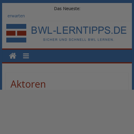
Das Neueste:
Vom BWL-Studium zur Führungsposition: Weiterbildungswege
im Vergleich
Rechnungswesen im BWL-Studium: Digitale Tools für die
Finanzbuchhaltung
KI-Kompetenz im BWL-Studium: Controlling und
Datenanalyse verstehen
Methoden der Personalentwicklung: Blended Learning versus
klassische Präsenzschulung im Vergleich
SAP-Kenntnisse im BWL-Studium: Welche Module Arbeitgeber
erwarten
Aktoren