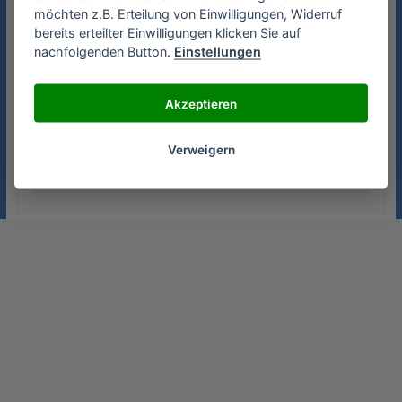
Die drei Spulen werden kreisförmig angeordnet,
möchten z.B. Erteilung von Einwilligungen, Widerruf
sodass sich die Magnetfelder zu einem
bereits erteilter Einwilligungen klicken Sie auf
zusammen schließen. Das so entstandene
nachfolgenden Button.
Einstellungen
Magnetfeld richtet seine Richtung mit jeder
Phase neu aus.
Akzeptieren
Verweigern