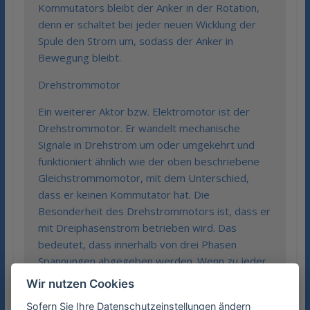
Kommutators bleibt der Anker in der Rotation,
denn er schaltet bei jeder neuen Wicklung der
Spule den Strom um, sodass der Anker in
Bewegung bleibt.
Drehstrommotor
Ein weiterer Aktor bzw. Elektromotor ist der
Drehstrommotor. Er wandelt mechanische
Signale in Drehstrom um oder umgekehrt und
funktioniert ähnlich wie der oben beschriebene
Gleichstrommomotor, mit dem Unterschied,
dass er keinen Kommutator hat. Die
Besonderheit des Drehstrommotors ist, dass er
mit Dreiphasenstrom betrieben wird. Das
bedeutet, dass innerhalb von drei Phasen
Spannungen abgegeben werden. Wenn zu jeder
Spannung eine Spule geschaltet ist, so entstehen
Wir nutzen Cookies
drei Magnetfelder, innerhalb der drei Zeitphasen.
Sofern Sie Ihre Datenschutzeinstellungen ändern